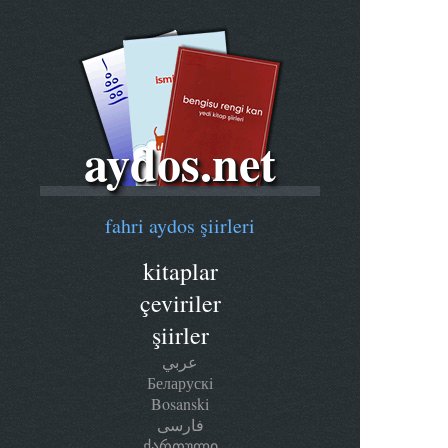
aydos.net
fahri aydos şiirleri
kitaplar
çeviriler
şiirler
عربي
Беларускi
Bosanski
فارسی
ქართული