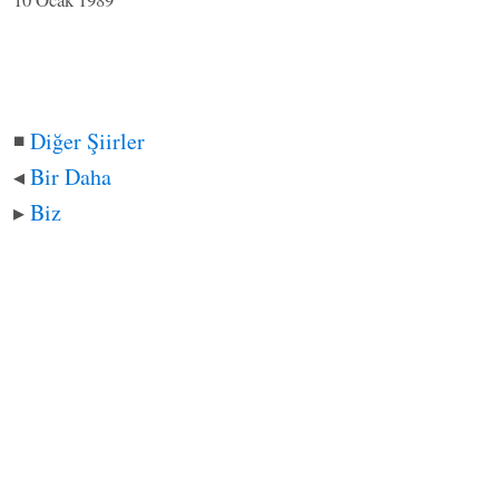
◾
Diğer Şiirler
◂
Bir Daha
▸
Biz