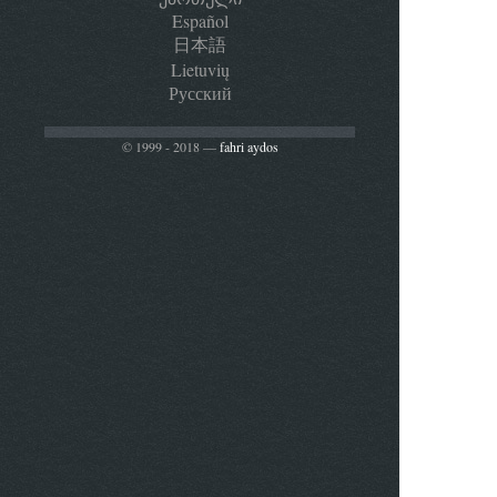
Español
日本語
Lietuvių
Русский
© 1999 - 2018 —
fahri aydos